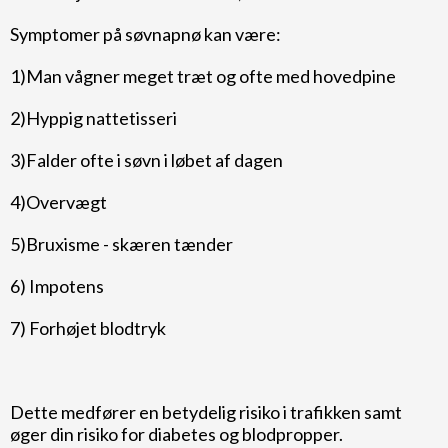
Symptomer på søvnapnø kan være:
1)Man vågner meget træt og ofte med hovedpine
2)Hyppig nattetisseri
3)Falder ofte i søvn i løbet af dagen
4)Overvægt
5)Bruxisme - skæren tænder
6) Impotens
7) Forhøjet blodtryk
Dette medfører en betydelig risiko i trafikken samt
øger din risiko for diabetes og blodpropper.