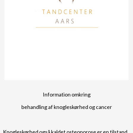
Information omkring
behandling af knogleskørhed og cancer
Knogleskørhed også kaldet osteoporose er en tilstand,