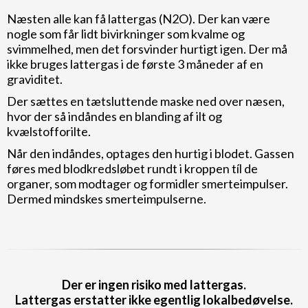
Næsten alle kan få lattergas (N2O). Der kan være
nogle som får lidt bivirkninger som kvalme og
svimmelhed, men det forsvinder hurtigt igen. Der må
ikke bruges lattergas i de første 3 måneder af en
graviditet.
Der sættes en tætsluttende maske ned over næsen,
hvor der så indåndes en blanding af ilt og
kvælstofforilte.
Når den indåndes, optages den hurtig i blodet. Gassen
føres med blodkredsløbet rundt i kroppen tíl de
organer, som modtager og formidler smerteimpulser.
Dermed mindskes smerteimpulserne.
Der er ingen risiko med lattergas.
Lattergas erstatter ikke egentlig lokalbedøvelse.