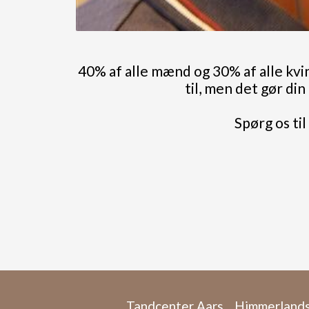
40% af alle mænd og 30% af alle kvi
til, men det gør di
Spørg os ti
Tandcenter Aars
Himmerlands