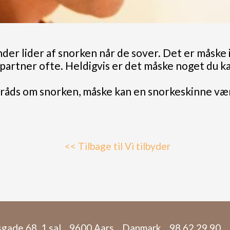
nder lider af snorken når de sover. Det er måsk
n partner ofte. Heldigvis er det måske noget du ka
l råds om snorken, måske kan en snorkeskinne væ
<< Tilbage til Vi tilbyder
gade 68, 1 sal
9600 Aars
Danmark
98 62 29 90