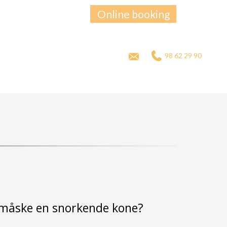
Online booking
98 62 29 90
 måske en snorkende kone?